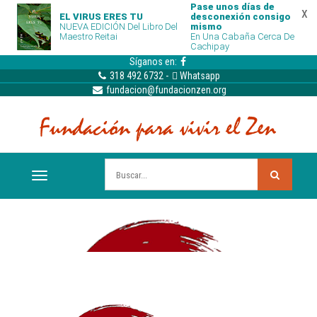
Pase unos días de
x
EL VIRUS ERES TU
desconexión consigo
NUEVA EDICIÓN Del Libro Del
mismo
Maestro Reitai
En Una Cabaña Cerca De
Cachipay
Síganos en:
318 492 6732
-
Whatsapp
fundacion@fundacionzen.org