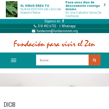
Pase unos días de
x
EL VIRUS ERES TU
desconexión consigo
NUEVA EDICIÓN Del Libro Del
mismo
Maestro Reitai
En Una Cabaña Cerca De
Cachipay
Síganos en:
318 492 6732
-
Whatsapp
fundacion@fundacionzen.org
DICI8